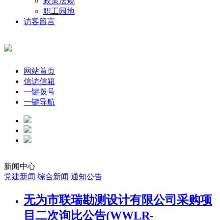
政策法规
职工园地
访客留言
网站首页
信访信箱
一键拨号
一键导航
新闻中心
党建新闻
综合新闻
通知公告
无为市联瑞勘测设计有限公司采购项
目二次询比公告(WWLR-