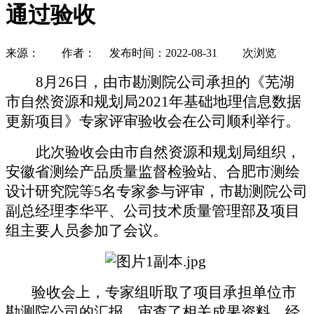
通过验收
来源： 作者： 发布时间：2022-08-31
次浏览
8
月
2
6
日，
由
市勘测院公司
承担
的《芜湖
市自然资源和规划局
2021
年基础地理信息数据
更新项目》专家评审验收会在公司顺利举行。
此次验收会由市自然资源和规划局组织，
安徽省测绘产品质量监督检验站、合肥市测绘
设计研究院等
5
名专家参与评审，市勘测院公司
副总经理李华平、公司技术质量管理部及项目
组主要人员参加了会议。
验收
会上，专家组听取了项目承担单位
市
勘测院公司
的汇报，审查了相关成果资料，
经